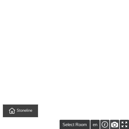
Stoneline
Select Room
en