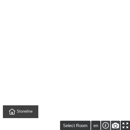
Stoneline
Select Room
en