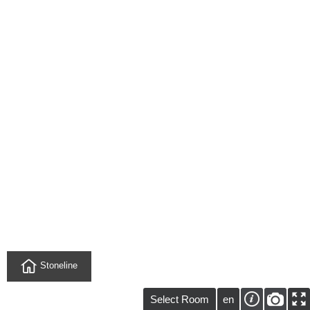
Stoneline
Select Room
en